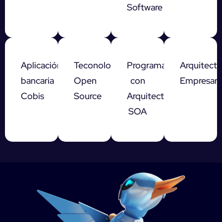
Software
Aplicación
Teconología
Programación
Arquitectu
bancaria
Open
con
Empresaria
Cobis
Source
Arquitectura
SOA