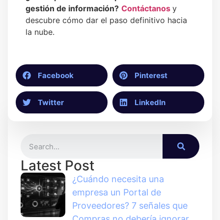
gestión de información?
Contáctanos
y
descubre cómo dar el paso definitivo hacia
la nube.
Facebook
Pinterest
Twitter
LinkedIn
Latest Post
¿Cuándo necesita una
empresa un Portal de
Proveedores? 7 señales que
Compras no debería ignorar